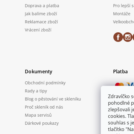
Doprava a platba
Pro lepší 
Jak balíme zboží
Montáže
Reklamace zboží
Velkoobch
Vrácení zboží
Dokumenty
Platba
Obchodní podmínky
Rady a tipy
Zdravíčko 
Blog o pěstování ve skleníku
Možnost
pohodlné p
Proč skleník od nás
zlepšovali 
Mapa servisů
cookies. Tl
souhlas s j
Dárkové poukazy
tlačítko "N