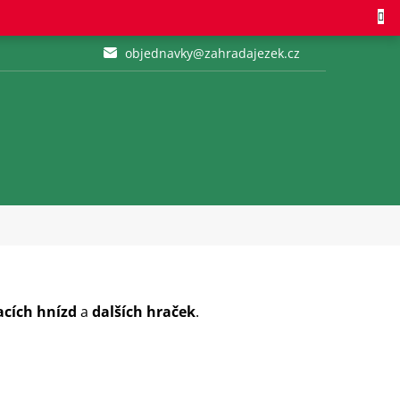
objednavky@zahradajezek.cz
cích hnízd
a
dalších hraček
.