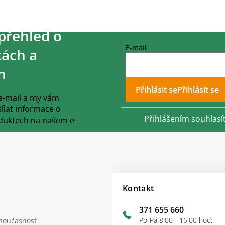
přehled o
E-mail
ách a
h
Přihlásit se
 e-mail a my vám
lat informace o
Přihlášením souhlasí
duktech na našem e-
Kontakt
371 655 660
Po-Pá 8:00 - 16:00 hod.
 současnost