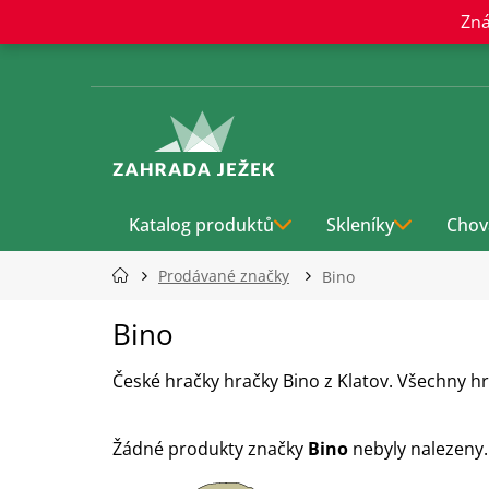
Přejít
Zná
na
obsah
Katalog produktů
Skleníky
Chov
Prodávané značky
Bino
Bino
České hračky hračky Bino z Klatov. Všechny hr
Žádné produkty značky
Bino
nebyly nalezeny..