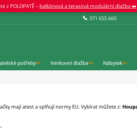
te z POLOPATĚ –
balkónová a terasová modulární dlažba ➡️
371 655 660
atelské potřeby
Venkovní dlažba
Nábytek
ačky mají atest a splňují normy EU. Vybírat můžete z:
Houpa
.