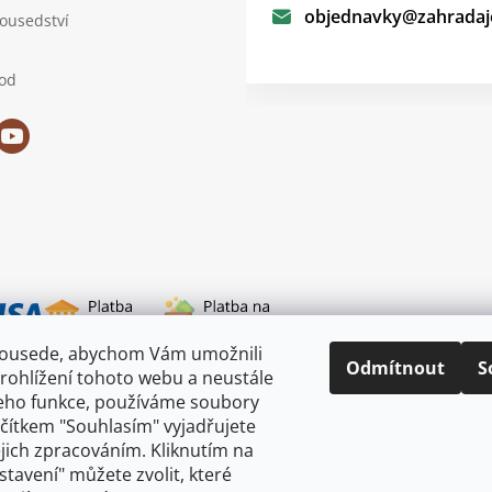
objednavky
@
zahradaj
sousedství
od
sousede, abychom Vám umožnili
i dopravy
Odmítnout
S
rohlížení tohoto webu a neustále
jeho funkce, používáme soubory
ačítkem "Souhlasím" vyjadřujete
ejich zpracováním. Kliknutím na
astavení" můžete zvolit, které