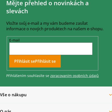
Mějte přehled o novinkách a
p
a
slevách
t
í
Vložte svůj e-mail a my vám budeme zasílat
informace o nových produktech na našem e-shopu.
E-mail
Přihlásit se
Přihlášením souhlasíte se
zpracovaním osobních údajů
Vše o nákupu
O nás