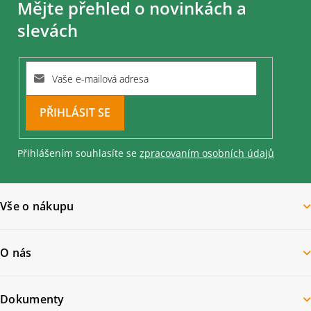
Mějte přehled o novinkách a
p
a
slevách
t
í
PŘIHLÁSIT
SE
Přihlášením souhlasíte se
zpracovaním osobních údajů
Vše o nákupu
O nás
Dokumenty