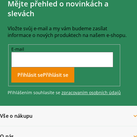
Mějte přehled o novinkách a
p
a
slevách
t
í
Vložte svůj e-mail a my vám budeme zasílat
informace o nových produktech na našem e-shopu.
E-mail
Přihlásit se
Přihlášením souhlasíte se
zpracovaním osobních údajů
Vše o nákupu
O nás