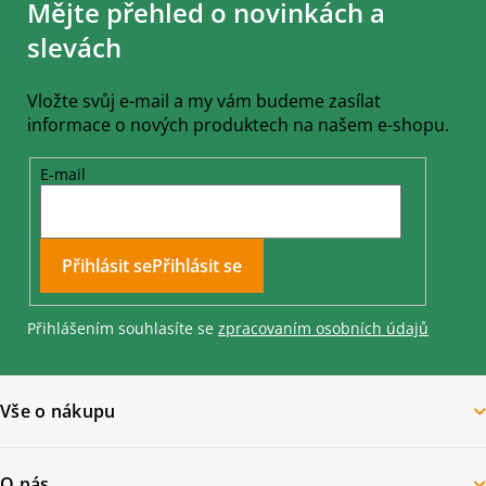
Mějte přehled o novinkách a
p
a
slevách
t
í
Vložte svůj e-mail a my vám budeme zasílat
informace o nových produktech na našem e-shopu.
E-mail
Přihlásit se
Přihlášením souhlasíte se
zpracovaním osobních údajů
Vše o nákupu
O nás