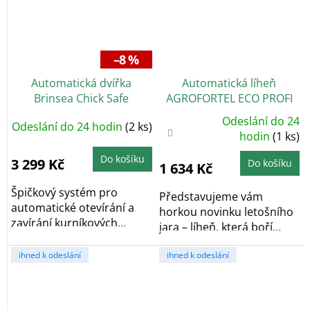
–8 %
Automatická dvířka
Automatická líheň
Brinsea Chick Safe
AGROFORTEL ECO PROFI
Advance
C36 - pro slepice, kachny,
Odeslání do 24
Odeslání do 24 hodin
(2 ks)
Průměrné
husy a holuby
hodnocení
hodin
(1 ks)
produktu
je
Do košíku
4,0
3 299 Kč
Do košíku
1 634 Kč
z
5
hvězdiček.
Špičkový systém pro
Představujeme vám
automatické otevírání a
horkou novinku letošního
zavírání kurníkových
jara – líheň, která boří
dvířek s maximální...
mýty o drahém...
ihned k odeslání
ihned k odeslání