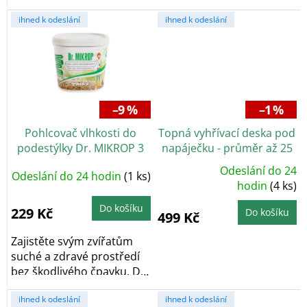
hvězdiček.
ihned k odeslání
ihned k odeslání
–9 %
–1 %
Pohlcovač vlhkosti do
Topná vyhřívací deska pod
podestýlky Dr. MIKROP 3
napáječku - průměr až 25
kg
cm
Odeslání do 24
Odeslání do 24 hodin
(1 ks)
Průměrné
hodnocení
hodin
(4 ks)
produktu
je
Do košíku
5,0
229 Kč
Do košíku
499 Kč
z
5
hvězdiček.
Zajistěte svým zvířatům
suché a zdravé prostředí
bez škodlivého čpavku. Dr.
MIKROP je...
ihned k odeslání
ihned k odeslání