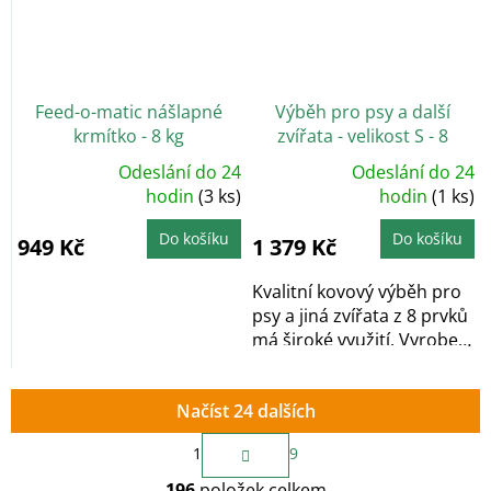
Feed-o-matic nášlapné
Výběh pro psy a další
krmítko - 8 kg
zvířata - velikost S - 8
segmentů, výška 60 cm
Odeslání do 24
Odeslání do 24
Průměrné
Průměrné
hodnocení
hodin
(3 ks)
hodnocení
hodin
(1 ks)
produktu
produktu
je
je
5,0
4,8
Do košíku
Do košíku
949 Kč
1 379 Kč
z
z
5
5
hvězdiček.
hvězdiček.
Kvalitní kovový výběh pro
psy a jiná zvířata z 8 prvků
má široké využití. Vyroben
z...
Načíst 24 dalších
S
1
9
t
O
r
196
položek celkem