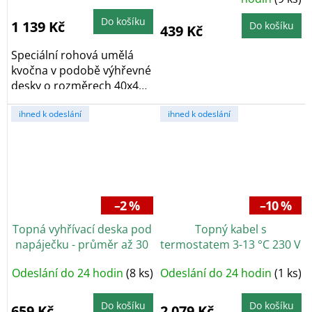
produktu
je
Do košíku
5,0
1 139 Kč
Do košíku
439 Kč
z
5
hvězdiček.
Speciální rohová umělá
kvočna v podobě výhřevné
desky o rozměrech 40x40
cm je ideálním...
ihned k odeslání
ihned k odeslání
–2 %
–10 %
Topná vyhřívací deska pod
Topný kabel s
napáječku - průměr až 30
termostatem 3-13 °C 230 V
cm
PG 36, 36 metrů, 576 W
Odeslání do 24 hodin
(8 ks)
Odeslání do 24 hodin
(1 ks)
Do košíku
Do košíku
659 Kč
2 079 Kč