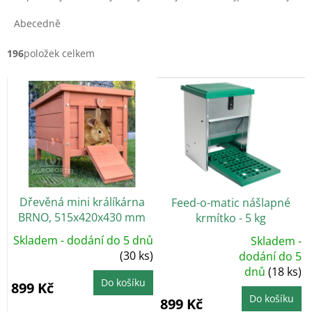
z
e
Abecedně
n
í
196
položek celkem
p
V
r
ý
o
p
d
i
u
s
k
p
t
r
ů
o
Dřevěná mini králíkárna
Feed-o-matic nášlapné
d
BRNO, 515x420x430 mm
krmítko - 5 kg
u
k
Skladem - dodání do 5 dnů
Skladem -
t
(30 ks)
Průměrné
dodání do 5
hodnocení
ů
dnů
(18 ks)
produktu
je
Do košíku
899 Kč
5,0
z
Do košíku
899 Kč
5