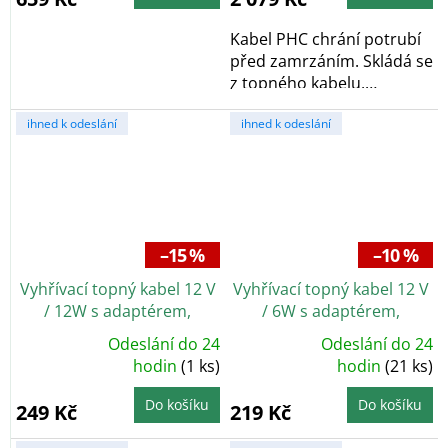
Kabel PHC chrání potrubí
před zamrzáním. Skládá se
z topného kabelu,
bimetalového...
ihned k odeslání
ihned k odeslání
–15 %
–10 %
Vyhřívací topný kabel 12 V
Vyhřívací topný kabel 12 V
/ 12W s adaptérem,
/ 6W s adaptérem,
nerezové opletení
nerezové opletení
Odeslání do 24
Odeslání do 24
Průměrné
Průměrné
hodnocení
hodin
(1 ks)
hodnocení
hodin
(21 ks)
produktu
produktu
je
je
5,0
5,0
Do košíku
Do košíku
249 Kč
219 Kč
z
z
5
5
hvězdiček.
hvězdiček.