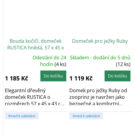
Bouda kočičí, domeček
Domeček pro ježky Ruby
RUSTICA hnědá, 57 x 45 x
43 cm
Odeslání do 24
Skladem - dodání do 5 dnů
Průměrné
hodnocení
hodin
(4 ks)
(12 ks)
produktu
je
5,0
Do košíku
Do košíku
1 185 Kč
1 119 Kč
z
5
hvězdiček.
Elegantní dřevěný
Domek pro ježky Ruby od
domeček RUSTICA o
zooprinz je navržen jako
rozměrech 57 x 45 x 43 cm
bezpečné a komfortní
poskytuje vaší kočce...
útočiště, které...
ihned k odeslání
ihned k odeslání