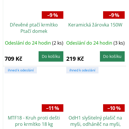
–9 %
–9 %
Dřevěné ptačí krmítko
Keramická žárovka 150W
Ptačí domek
Odeslání do 24 hodin
(2 ks)
Odeslání do 24 hodin
(3 ks)
Do košíku
Do košíku
709 Kč
219 Kč
ihned k odeslání
ihned k odeslání
–11 %
–10 %
MTF18 - Kruh proti dešti
OdH1 slyšitelný plašič na
pro krmítko 18 kg
myši, odháněč na myši,