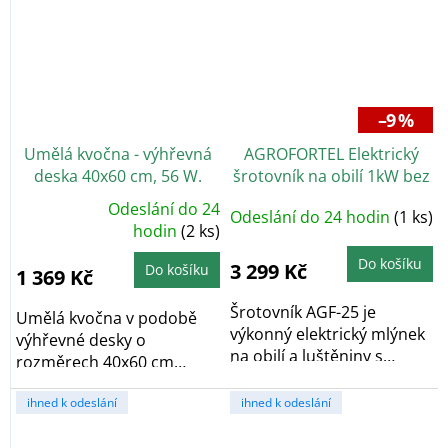
–9 %
Umělá kvočna - výhřevná
AGROFORTEL Elektrický
deska 40x60 cm, 56 W.
šrotovník na obilí 1kW bez
barelu
Odeslání do 24
Odeslání do 24 hodin
(1 ks)
Průměrné
hodnocení
hodin
(2 ks)
produktu
je
Do košíku
5,0
3 299 Kč
Do košíku
1 369 Kč
z
5
hvězdiček.
Šrotovník AGF-25 je
Umělá kvočna v podobě
výkonný elektrický mlýnek
výhřevné desky o
na obilí a luštěniny s
rozměrech 40x60 cm
motorem 1 kW,...
zajišťuje optimální
ihned k odeslání
ihned k odeslání
teplotu...