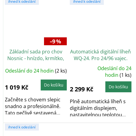
ihned k odeslání
ihned k odeslání
–9 %
Základní sada pro chov
Automatická digitální líheň
Nosnic - hnízdo, krmítko,
WQ-24. Pro 24/96 vajec.
napáječka, blistr na vejce
Odeslání do 24
Odeslání do 24 hodin
(2 ks)
Průměrné
hodnocení
hodin
(1 ks)
produktu
je
Do košíku
5,0
1 019 Kč
Do košíku
2 299 Kč
z
5
hvězdiček.
Začněte s chovem slepic
Plně automatická líheň s
snadno a profesionálně.
digitálním displejem,
Tato pečlivě sestavená
nastavitelnou teplotou
startovací sada...
(20-40 °C) a...
ihned k odeslání