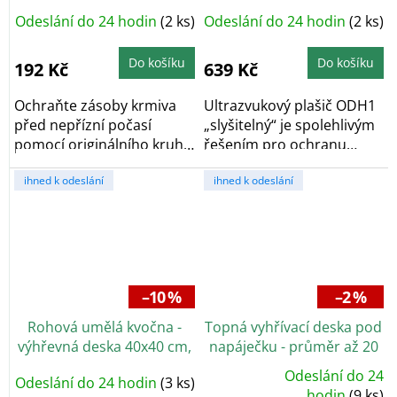
plašič kun - Baterie
Odeslání do 24 hodin
(2 ks)
Odeslání do 24 hodin
(2 ks)
Do košíku
Do košíku
192 Kč
639 Kč
Ochraňte zásoby krmiva
Ultrazvukový plašič ODH1
před nepřízní počasí
„slyšitelný“ je spolehlivým
pomocí originálního kruhu
řešením pro ochranu
proti dešti pro...
sklepů, půd,...
ihned k odeslání
ihned k odeslání
–10 %
–2 %
Rohová umělá kvočna -
Topná vyhřívací deska pod
výhřevná deska 40x40 cm,
napáječku - průměr až 20
24 W.
cm
Odeslání do 24
Odeslání do 24 hodin
(3 ks)
Průměrné
hodnocení
hodin
(9 ks)