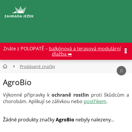
Přejít
na
CZK
obsah
Znáte z POLOPATĚ –
balkónová a terasová modulární
dlažba ➡️
Prodávané značky
AgroBio
Výkonné přípravky k
ochraně rostlin
proti škůdcům a
chorobám. Aplikují se zálivkou nebo
postřikem
.
Žádné produkty značky
AgroBio
nebyly nalezeny...