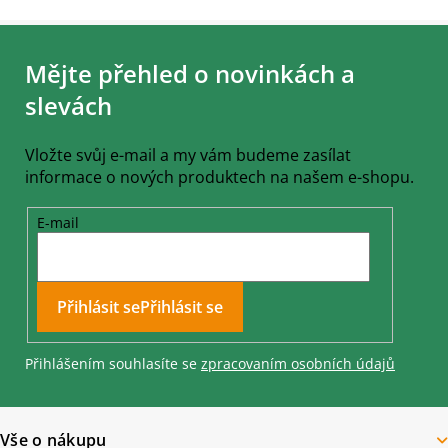
Z
á
Mějte přehled o novinkách a
p
a
slevách
t
í
Vložte svůj e-mail a my vám budeme zasílat
informace o nových produktech na našem e-shopu.
E-mail
Přihlásit se
Přihlášením souhlasíte se
zpracovaním osobních údajů
Vše o nákupu