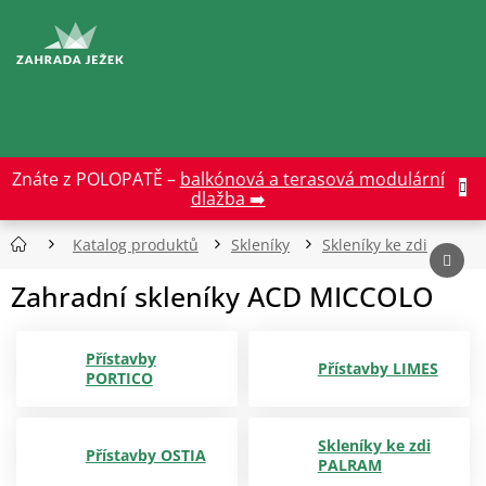
Přejít
na
CZK
obsah
Znáte z POLOPATĚ –
balkónová a terasová modulární
dlažba ➡️
Katalog produktů
Skleníky
Skleníky ke zdi
Zahradní skleníky ACD MICCOLO
Přístavby
Přístavby LIMES
PORTICO
Skleníky ke zdi
Přístavby OSTIA
PALRAM