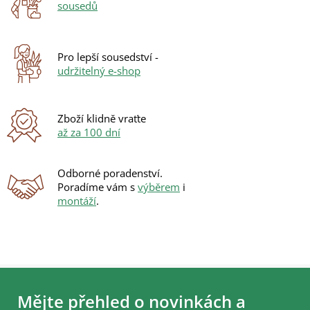
sousedů
Pro lepší sousedství -
udržitelný e-shop
Zboží klidně vraťte
až za 100 dní
Odborné poradenství.
Poradíme vám s
výběrem
i
montáží
.
Z
á
Mějte přehled o novinkách a
p