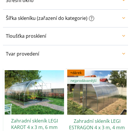
Střešní okno
Šířka skleníku (zařazení do kategorie)
?
Tloušťka prosklení
Tvar provedení
V
+dárek
ý
nejprodávanější
p
i
s
p
r
o
Zahradní skleník LEGI
Zahradní skleník LEGI
d
KAROT 4 x 3 m, 6 mm
ESTRAGON 4 x 3 m, 4 mm
u