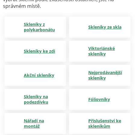
správném místě.
Skleníky z
Skleníky ze skla
polykarbonátu
Viktoriánské
Skleníky ke zdi
skleníky
Nejprodávanější
Akční skleníky
skleníky
Skleníky na
Fóliovníky
podezdívku
Nářadí na
Příslušenství ke
montáž
skleníkům