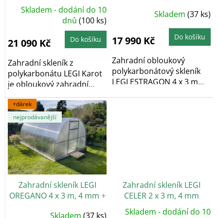
+ 2x závěsná sada LEGI
k
Skladem - dodání do 10
Průměrné
Skladem
(37 ks)
v hodnotě 700 Kč ZDARMA
t
hodnocení
dnů
(100 ks)
produktu
ů
je
4,7
Do košíku
17 990 Kč
Do košíku
21 090 Kč
z
5
hvězdiček.
Zahradní obloukový
Zahradní skleník z
polykarbonátový skleník
polykarbonátu LEGI Karot
LEGI ESTRAGON 4 x 3 m
je obloukový zahradní
vyniká především...
skleník, který díky...
+dárek
nejprodávanější
Zahradní skleník LEGI
Zahradní skleník LEGI
OREGANO 4 x 3 m, 4 mm
+
CELER 2 x 3 m, 4 mm
2x závěsná sada LEGI
Skladem - dodání do 10
Průměrné
Skladem
(37 ks)
v hodnotě 700 Kč ZDARMA