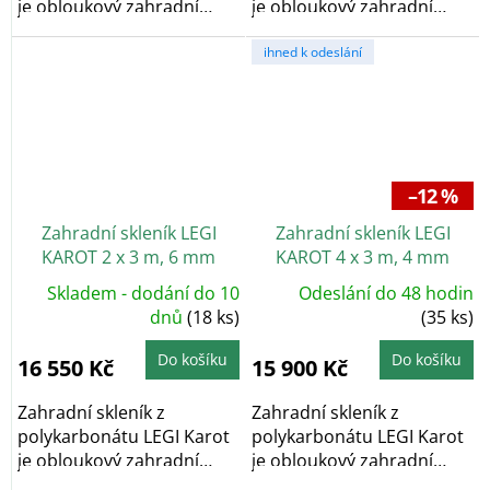
je obloukový zahradní
je obloukový zahradní
skleník, který díky...
skleník, který díky...
ihned k odeslání
–12 %
Zahradní skleník LEGI
Zahradní skleník LEGI
KAROT 2 x 3 m, 6 mm
KAROT 4 x 3 m, 4 mm
Skladem - dodání do 10
Odeslání do 48 hodin
dnů
(18 ks)
(35 ks)
Do košíku
Do košíku
16 550 Kč
15 900 Kč
Zahradní skleník z
Zahradní skleník z
polykarbonátu LEGI Karot
polykarbonátu LEGI Karot
je obloukový zahradní
je obloukový zahradní
skleník, který díky...
skleník, který díky...