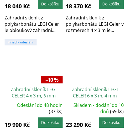
Do košíku
Do košíku
18 040 Kč
18 370 Kč
Zahradní skleník z
Zahradní skleník z
polykarbonátu LEGI Celer
polykarbonátu LEGI Celer v
je obloukový zahradní
rozměrech 4 x 3 m je
skleník, který díky...
obloukový...
ihned k odeslání
–10 %
Zahradní skleník LEGI
Zahradní skleník LEGI
CELER 4 x 3 m, 6 mm
CELER 6 x 3 m, 4 mm
Odeslání do 48 hodin
Skladem - dodání do 10
(37 ks)
dnů
(59 ks)
Do košíku
Do košíku
19 900 Kč
23 290 Kč