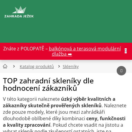
Přejít
na
CZK
obsah
Znáte z POLOPATĚ –
balkónová a terasová modulární
dlažba ➡️
Katalog produktů
Skleníky
TOP zahradní skleníky dle
hodnocení zákazníků
V této kategorii naleznete
úzký výběr kvalitních a
zákazníky skutečně prověřených skleníků
. Naleznete
zde pouze modely, které jsou mezi zahrádkáři
dlouhodobě oblíbené díky kombinaci
ceny, funkčnosti
a kvality zpracování
. Pokud chcete vsadit na jistotu a
vybrat skleník podle zkušeností ostatních, jste na