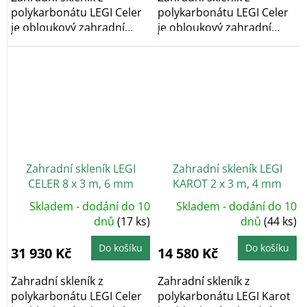
polykarbonátu LEGI Celer
polykarbonátu LEGI Celer
je obloukový zahradní
je obloukový zahradní
skleník, který díky...
skleník, který díky...
Zahradní skleník LEGI
Zahradní skleník LEGI
CELER 8 x 3 m, 6 mm
KAROT 2 x 3 m, 4 mm
Skladem - dodání do 10
Skladem - dodání do 10
dnů
(17 ks)
dnů
(44 ks)
Do košíku
Do košíku
31 930 Kč
14 580 Kč
Zahradní skleník z
Zahradní skleník z
polykarbonátu LEGI Celer
polykarbonátu LEGI Karot