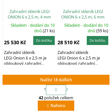
Zahradní skleník LEGI
Zahradní skleník LEGI
ONION 6 x 2,5 m, 4 mm
ONION 6 x 2,5 m, 6 mm
Skladem - dodání do 10
Skladem - dodání do 10
dnů
(21 ks)
dnů
(59 ks)
Do košíku
Do košíku
25 530 Kč
28 510 Kč
Zahradní skleník
Zahradní skleník
LEGI Onion 6 x 2,5 m je
LEGI Onion 6 x 2,5 m je
obloukový zahradní
obloukový zahradní
skleník, který díky...
skleník, který díky...
Načíst 18 dalších
S
1
2
t
O
r
42
položek celkem
v
á
n
l
Nahoru
k
á
o