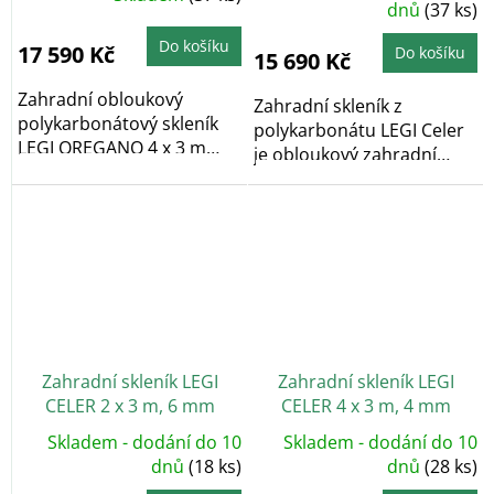
hodnocení
dnů
(37 ks)
produktu
je
5,0
Do košíku
17 590 Kč
Do košíku
15 690 Kč
z
5
hvězdiček.
Zahradní obloukový
Zahradní skleník z
polykarbonátový skleník
polykarbonátu LEGI Celer
LEGI OREGANO 4 x 3 m
je obloukový zahradní
vyniká...
skleník, který díky...
Zahradní skleník LEGI
Zahradní skleník LEGI
CELER 2 x 3 m, 6 mm
CELER 4 x 3 m, 4 mm
Skladem - dodání do 10
Skladem - dodání do 10
dnů
(18 ks)
dnů
(28 ks)