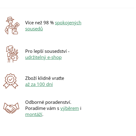
d
v
a
á
c
n
í
í
Více než 98 %
spokojených
p
sousedů
r
v
k
y
Pro lepší sousedství -
v
udržitelný e-shop
ý
p
i
s
Zboží klidně vraťte
u
až za 100 dní
Odborné poradenství.
Poradíme vám s
výběrem
i
montáží
.