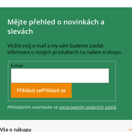
Z
á
Mějte přehled o novinkách a
p
a
slevách
t
í
Vložte svůj e-mail a my vám budeme zasílat
informace o nových produktech na našem e-shopu.
E-mail
Přihlásit se
Přihlášením souhlasíte se
zpracovaním osobních údajů
Vše o nákupu