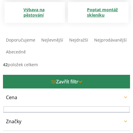
Výbava na
Poptat montáž
pěstování
skleníku
Ř
a
Doporučujeme
Nejlevnější
Nejdražší
Nejprodávanější
z
e
Abecedně
n
í
42
položek celkem
p
r
Zavřít filtr
o
d
u
Cena
k
t
ů
Značky