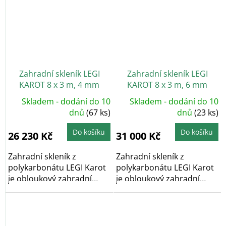
Zahradní skleník LEGI
Zahradní skleník LEGI
KAROT 8 x 3 m, 4 mm
KAROT 8 x 3 m, 6 mm
Skladem - dodání do 10
Skladem - dodání do 10
dnů
(67 ks)
dnů
(23 ks)
Do košíku
Do košíku
26 230 Kč
31 000 Kč
Zahradní skleník z
Zahradní skleník z
polykarbonátu LEGI Karot
polykarbonátu LEGI Karot
je obloukový zahradní
je obloukový zahradní
skleník, který díky...
skleník, který díky...