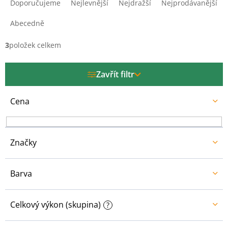
a
Doporučujeme
Nejlevnější
Nejdražší
Nejprodávanější
z
e
Abecedně
n
í
3
položek celkem
p
r
Zavřít filtr
o
d
u
Cena
k
t
ů
Značky
Barva
Celkový výkon (skupina)
?