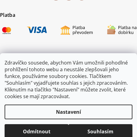
Platba
Certifikace
Zdravíčko sousede, abychom Vám umožnili pohodlné
prohlížení tohoto webu a neustále zlepšovali jeho
funkce, používáme soubory cookies. Tlačítkem
"Souhlasím" vyjadřujete souhlas s jejich zpracováním.
Kliknutím na tlačítko "Nastavení" můžete zvolit, které
cookies se mají zpracovávat.
Nastavení
Copyright 2026
ZAHRADA JEŽEK
. Všechna práva vyhrazena.
Odmítnout
Souhlasím
Vytvořil
Shoptet
|
mime digital