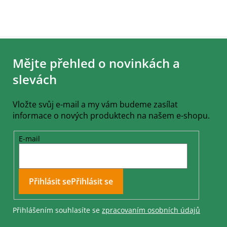
Z
á
Mějte přehled o novinkách a
p
a
slevách
t
í
Vložte svůj e-mail a my vám budeme zasílat
informace o nových produktech na našem e-shopu.
E-mail
Přihlásit se
Přihlášením souhlasíte se
zpracovaním osobních údajů