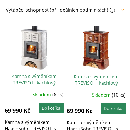
Vytápěcí schopnost (při ideálních podmínkách)
?
V
ý
p
i
s
p
r
o
Kamna s výměníkem
Kamna s výměníkem
d
TREVISO II, kachlový
TREVISO II, kachlový
u
sokl/kachle slonová kost
sokl/kachle medovník
k
Průměrné
Skladem
(6 ks)
Skladem
(10 ks)
t
hodnocení
produktu
ů
je
5,0
Do košíku
Do košíku
69 990 Kč
69 990 Kč
z
5
hvězdiček.
Kamna s výměníkem
Kamna s výměníkem
Haas+Sohn TREVISO II s
Haas+Sohn TREVISO II s