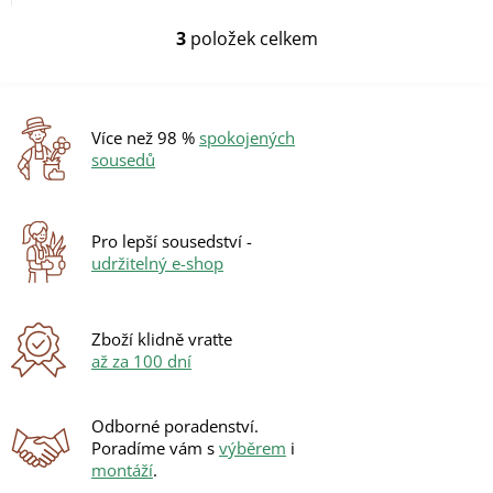
vody/3 kW do...
3
položek celkem
O
v
l
á
d
Více než 98 %
spokojených
a
sousedů
c
í
p
r
Pro lepší sousedství -
v
udržitelný e-shop
k
y
v
ý
Zboží klidně vraťte
p
až za 100 dní
i
s
u
Odborné poradenství.
Poradíme vám s
výběrem
i
montáží
.