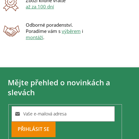
Zboží klidně vraťte
až za 100 dní
Odborné poradenství.
Poradíme vám s
výběrem
i
montáží
.
Z
á
Mějte přehled o novinkách a
p
a
slevách
t
í
PŘIHLÁSIT
SE