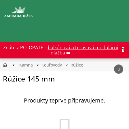
Přejít
na
CZK
obsah
Znáte z POLOPATĚ –
balkónová a terasová modulární
dlažba ➡️
Kamna
Kouřovody
Růžice
Růžice 145 mm
Produkty teprve připravujeme.