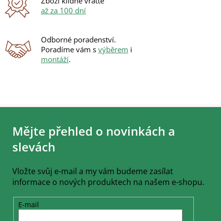
Zboží klidně vraťte
až za 100 dní
Odborné poradenství.
Poradíme vám s
výběrem
i
montáží
.
Z
á
Mějte přehled o novinkách a
p
a
slevách
t
í
Vložte svůj e-mail a my vám budeme zasílat
informace o nových produktech na našem e-shopu.
E-mail