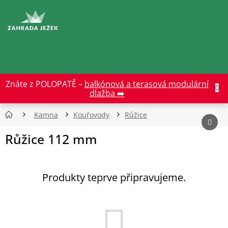
Přejít
na
CZK
obsah
Znáte z POLOPATĚ –
balkónová a terasová modulární
dlažba ➡️
Kamna
Kouřovody
Růžice
Růžice 112 mm
Produkty teprve připravujeme.