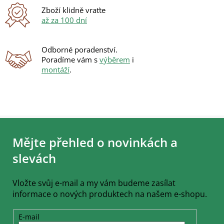
Zboží klidně vraťte
až za 100 dní
Odborné poradenství.
Poradíme vám s
výběrem
i
montáží
.
Z
á
Mějte přehled o novinkách a
p
a
slevách
t
í
Vložte svůj e-mail a my vám budeme zasílat
informace o nových produktech na našem e-shopu.
E-mail