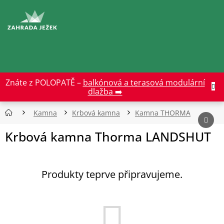
Přejít
na
CZK
obsah
Znáte z POLOPATĚ –
balkónová a terasová modulární
dlažba ➡️
Kamna
Krbová kamna
Kamna THORMA
Krbová kamna Thorma LANDSHUT
Produkty teprve připravujeme.