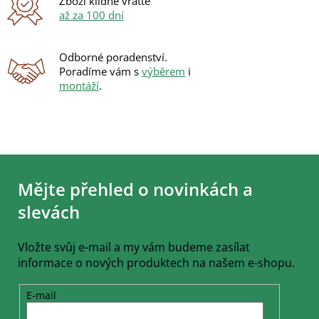
Zboží klidně vraťte
až za 100 dní
Odborné poradenství.
Poradíme vám s
výběrem
i
montáží
.
Z
á
Mějte přehled o novinkách a
p
a
slevách
t
í
Vložte svůj e-mail a my vám budeme zasílat
informace o nových produktech na našem e-shopu.
E-mail