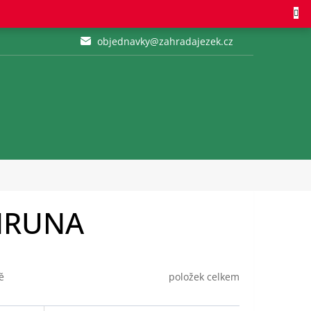
objednavky@zahradajezek.cz
KIRUNA
položek celkem
ě