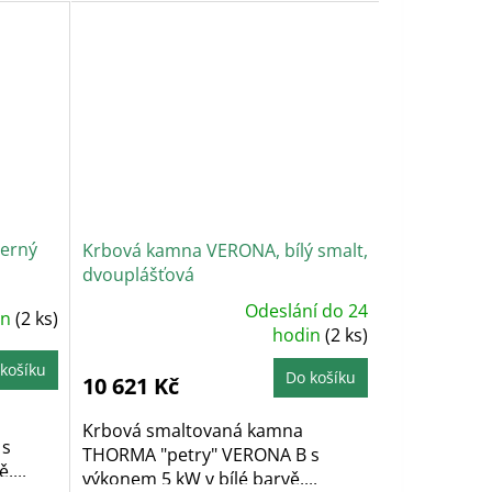
erný
Krbová kamna VERONA, bílý smalt,
dvouplášťová
Odeslání do 24
in
(2 ks)
Průměrné
hodnocení
hodin
(2 ks)
produktu
je
košíku
5,0
Do košíku
10 621 Kč
z
5
hvězdiček.
Krbová smaltovaná kamna
 s
THORMA "petry" VERONA B s
....
výkonem 5 kW v bílé barvě....