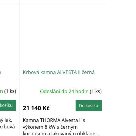
á
Krbová kamna ALVESTA II černá
in
(1 ks)
Odeslání do 24 hodin
(1 ks)
košíku
Do košíku
21 140 Kč
ý lak,
Kamna THORMA Alvesta II s
 krbová
výkonem 8 kW s černým
korpusem a lakovaným obkladem