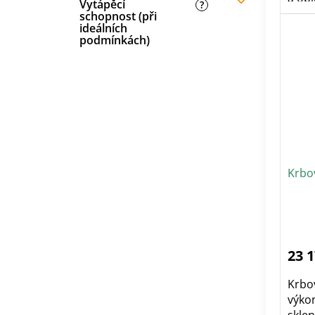
Vytápěcí
?
schopnost (při
ideálních
podmínkách)
Krbo
23 
Krbo
výko
skle