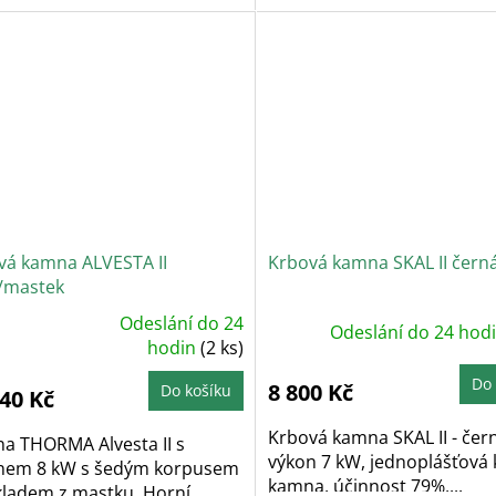
vá kamna ALVESTA II
Krbová kamna SKAL II čern
/mastek
Odeslání do 24
Odeslání do 24 hod
ůměrné
dnocení
hodin
(2 ks)
oduktu
Do 
8 800 Kč
Do košíku
840 Kč
zdiček.
Krbová kamna SKAL II - čern
a THORMA Alvesta II s
výkon 7 kW, jednoplášťová
nem 8 kW s šedým korpusem
kamna, účinnost 79%,...
ladem z mastku. Horní...