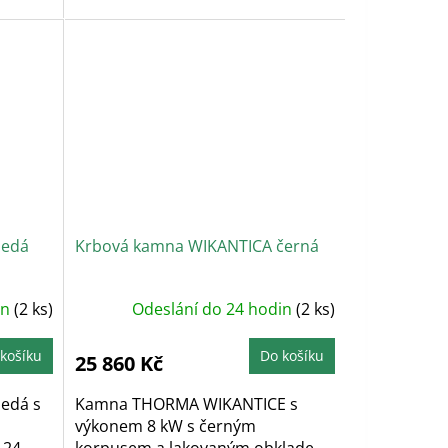
bočnic....
šedá
Krbová kamna WIKANTICA černá
in
(2 ks)
Odeslání do 24 hodin
(2 ks)
košíku
Do košíku
25 860 Kč
edá s
Kamna THORMA WIKANTICE s
výkonem 8 kW s černým
24...