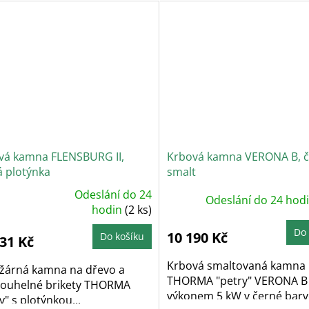
vá kamna FLENSBURG II,
Krbová kamna VERONA B, č
á plotýnka
smalt
Odeslání do 24
Odeslání do 24 hod
ůměrné
dnocení
hodin
(2 ks)
oduktu
Do 
10 190 Kč
Do košíku
431 Kč
zdiček.
Krbová smaltovaná kamna
ožárná kamna na dřevo a
THORMA "petry" VERONA B
ouhelné brikety THORMA
výkonem 5 kW v černé barvě
y" s plotýnkou...