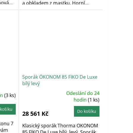
ová...
a obkladem z mastku. Horní
vývod...
Sporák ÖKONOM 85 FIKO De Luxe
bílý levý
Odeslání do 24
in
(3 ks)
Průměrné
hodnocení
hodin
(1 ks)
produktu
je
košíku
5,0
Do košíku
28 561 Kč
z
5
hvězdiček.
konu 7
Klasický sporák Thorma OKONOM
 vám
85 FIKO De Luxe bílý, levý. Sporák