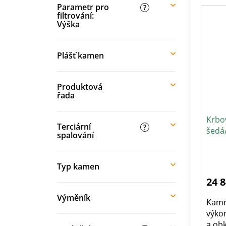
Parametr pro
?
filtrování:
Výška
Plášť kamen
Produktová
řada
Krbo
Terciární
?
šedá
spalování
Pr
ho
pr
Typ kamen
je
5,0
24 
z
5
hvě
Výměník
Kamn
výko
a obk