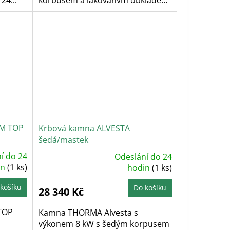
korpusem a lakovaným obkladem.
Horní...
M TOP
Krbová kamna ALVESTA
šedá/mastek
í do 24
Odeslání do 24
Průměrné
in
(1 ks)
hodnocení
hodin
(1 ks)
produktu
je
5,0
košíku
Do košíku
28 340 Kč
z
5
hvězdiček.
TOP
Kamna THORMA Alvesta s
výkonem 8 kW s šedým korpusem