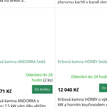
k na dřevo a...
glazurou kachlí v barvě slon
vá kamna ANDORRA šedá
Krbová kamna HÖRBY šedá
Odeslání do 24
Odeslání do 24 hod
ůměrné
dnocení
hodin
(2 ks)
oduktu
Do 
12 040 Kč
Do košíku
171 Kč
zdiček.
Krbová kamna HÖRBY o vý
vá kamna ANDORRA o
kW a horním kouřovodem
nu 7,5 kW vám díky větším