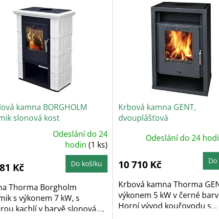
lová kamna BORGHOLM
Krbová kamna GENT,
mik slonová kost
dvouplášťová
Odeslání do 24
Odeslání do 24 hod
ůměrné
dnocení
hodin
(1 ks)
oduktu
Do 
10 710 Kč
Do košíku
981 Kč
zdiček.
Krbová kamna Thorma GEN
a Thorma Borgholm
výkonem 5 kW v černé barv
mik s výkonem 7 kW, s
Horní vývod kouřovodu s...
rou kachlí v barvě slonová....