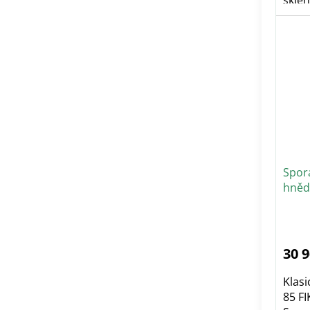
Spor
hněd
30 
Klas
85 FI