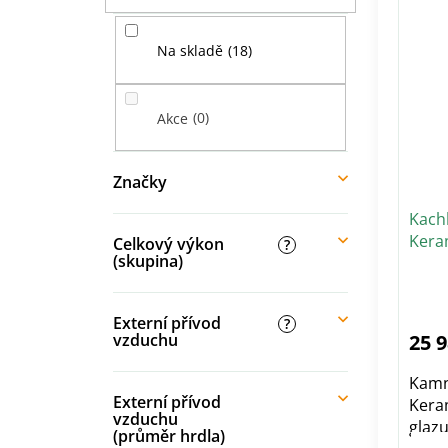
V
í
n
ý
p
í
p
18
Na skladě
a
p
i
n
r
s
e
o
p
0
Akce
l
d
r
u
o
k
d
Značky
t
u
ů
Kach
k
Kera
t
Celkový výkon
?
(skupina)
ů
Pr
ho
pr
je
Externí přívod
?
5,0
25 
vzduchu
z
5
hvě
Kamn
Externí přívod
Kera
vzduchu
glazu
(průměr hrdla)