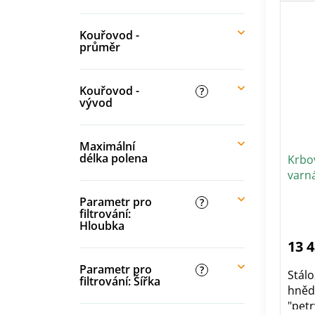
Kouřovod -
průměr
Kouřovod -
?
vývod
Maximální
délka polena
Krbo
varn
Parametr pro
?
Pr
filtrování:
ho
pr
Hloubka
je
5,0
13 
z
5
hvě
Parametr pro
?
Stál
filtrování: Šířka
hněd
"petr