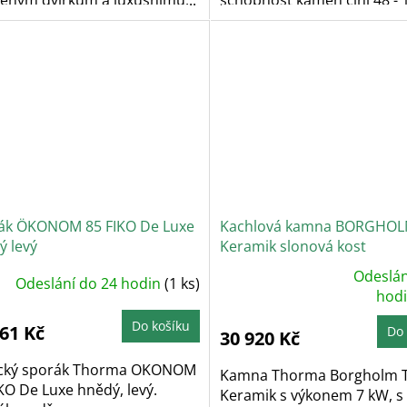
ák ÖKONOM 85 FIKO De Luxe
Kachlová kamna BORGHOL
ý levý
Keramik slonová kost
Odeslán
Odeslání do 24 hodin
(1 ks)
Průměrné
hodnocení
hod
produktu
je
Do košíku
5,0
961 Kč
Do 
30 920 Kč
z
5
hvězdiček.
ický sporák Thorma OKONOM
Kamna Thorma Borgholm 
KO De Luxe hnědý, levý.
Keramik s výkonem 7 kW, s