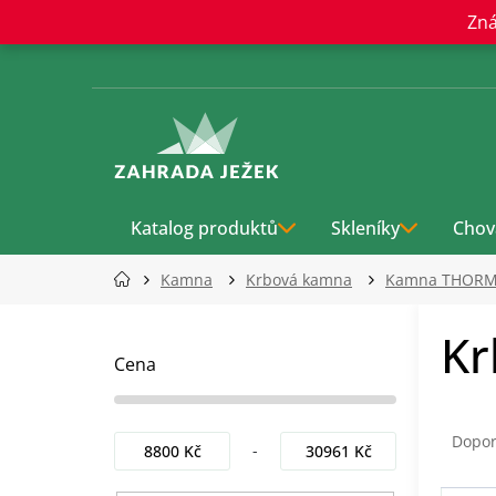
Přejít
Zná
na
obsah
Katalog produktů
Skleníky
Chov
Kamna
Krbová kamna
Kamna THOR
P
Kr
o
s
Cena
t
r
Ř
a
a
Dopo
8800
Kč
30961
Kč
n
z
n
e