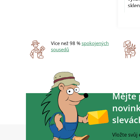
skle
Více než 98 %
spokojených
sousedů
Mějte 
novink
slevác
Z
á
Vložte svůj