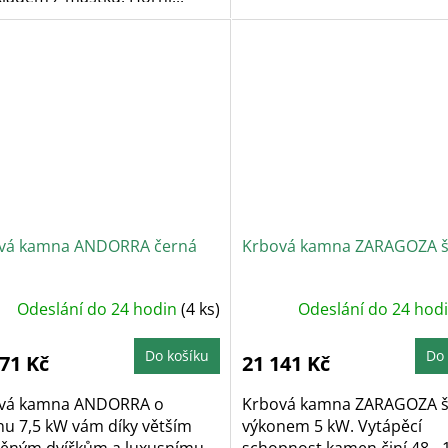
vá kamna ANDORRA černá
Krbová kamna ZARAGOZA 
Odeslání do 24 hodin
(4 ks)
Odeslání do 24 hod
Do košíku
Do 
171 Kč
21 141 Kč
vá kamna ANDORRA o
Krbová kamna ZARAGOZA š
nu 7,5 kW vám díky větším
výkonem 5 kW. Vytápěcí
něným dvířkům a luxusnímu...
schopnost kamen činí 48 - 1