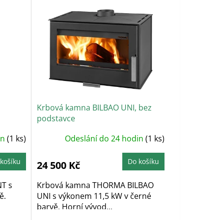
Krbová kamna BILBAO UNI, bez
podstavce
in
(1 ks)
Odeslání do 24 hodin
(1 ks)
košíku
Do košíku
24 500 Kč
T s
Krbová kamna THORMA BILBAO
ě.
UNI s výkonem 11,5 kW v černé
barvě. Horní vývod...