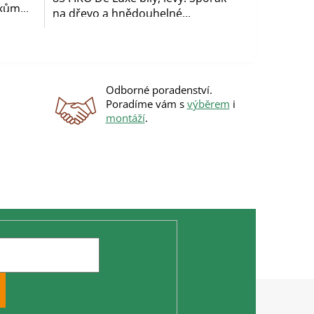
kům...
na dřevo a hnědouhelné...
Odborné poradenství.
Poradíme vám s
výběrem
i
montáží
.