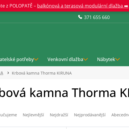
te z POLOPATĚ –
balkónová a terasová modulární dlažba ➡️
371 655 660
atelské potřeby
Venkovní dlažba
Nábytek
MA
Krbová kamna Thorma KIRUNA
bová kamna Thorma 
ručujeme
Nejlevnější
Nejdražší
Nejprodávanější
Abecedn