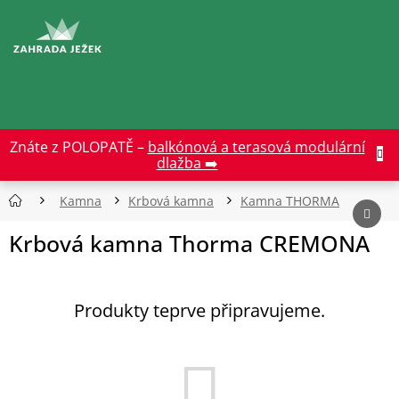
Přejít
na
CZK
obsah
Znáte z POLOPATĚ –
balkónová a terasová modulární
dlažba ➡️
Kamna
Krbová kamna
Kamna THORMA
Krbová kamna Thorma CREMONA
Produkty teprve připravujeme.