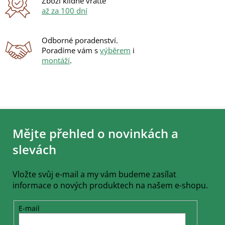
Zboží klidně vraťte
až za 100 dní
Odborné poradenství.
Poradíme vám s
výběrem
i
montáží
.
Z
á
Mějte přehled o novinkách a
p
a
slevách
t
í
Vložte svůj e-mail a my vám budeme zasílat
informace o nových produktech na našem e-shopu.
E-mail