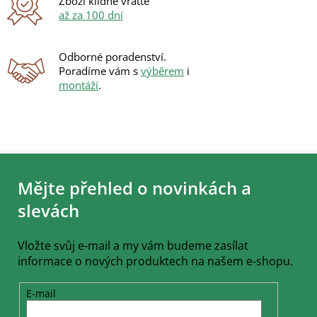
Zboží klidně vraťte
až za 100 dní
Odborné poradenství.
Poradíme vám s
výběrem
i
montáží
.
Z
á
Mějte přehled o novinkách a
p
a
slevách
t
í
Vložte svůj e-mail a my vám budeme zasílat
informace o nových produktech na našem e-shopu.
E-mail