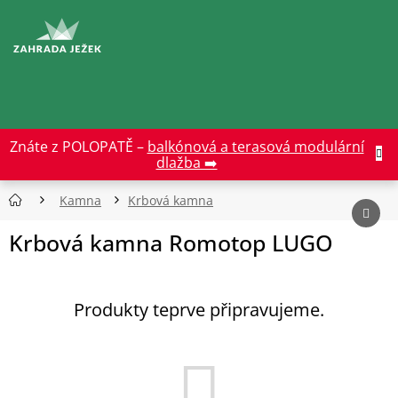
Přejít
na
CZK
obsah
Znáte z POLOPATĚ –
balkónová a terasová modulární
dlažba ➡️
Kamna
Krbová kamna
Krbová kamna Romotop LUGO
Produkty teprve připravujeme.