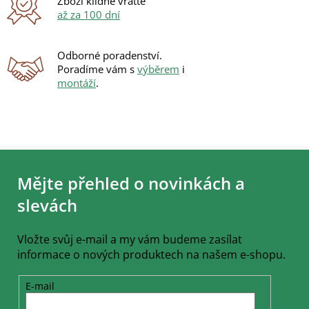
Zboží klidně vraťte
až za 100 dní
Odborné poradenství.
Poradíme vám s
výběrem
i
montáží
.
Z
á
Mějte přehled o novinkách a
p
a
slevách
t
í
Vložte svůj e-mail a my vám budeme zasílat
informace o nových produktech na našem e-shopu.
E-mail