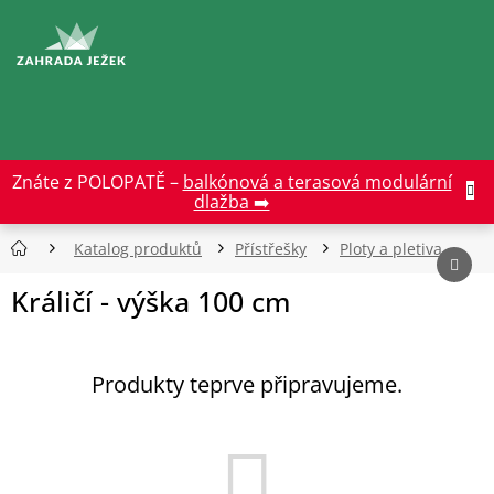
Přejít
na
CZK
obsah
Znáte z POLOPATĚ –
balkónová a terasová modulární
dlažba ➡️
Katalog produktů
Přístřešky
Ploty a pletiva
Králičí - výška 100 cm
Produkty teprve připravujeme.