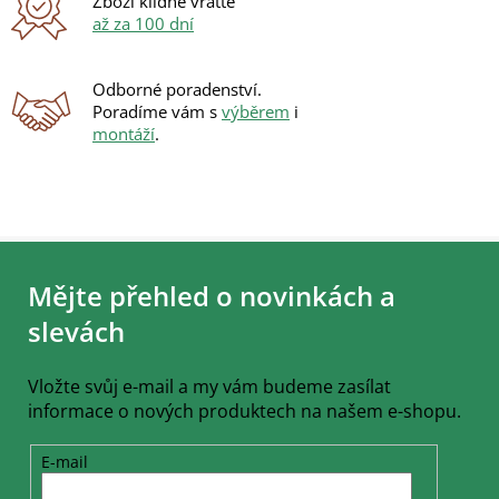
Zboží klidně vraťte
až za 100 dní
Odborné poradenství.
Poradíme vám s
výběrem
i
montáží
.
Z
á
Mějte přehled o novinkách a
p
a
slevách
t
í
Vložte svůj e-mail a my vám budeme zasílat
informace o nových produktech na našem e-shopu.
E-mail