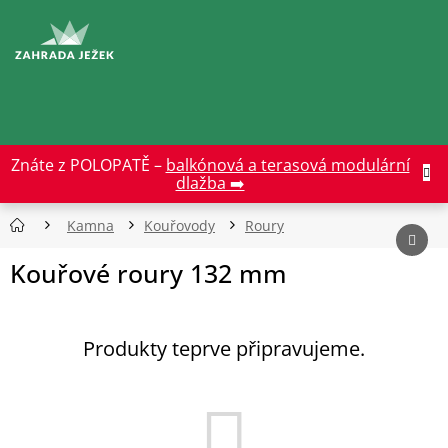
Přejít
na
CZK
obsah
Znáte z POLOPATĚ –
balkónová a terasová modulární
dlažba ➡️
Kamna
Kouřovody
Roury
Kouřové roury 132 mm
Produkty teprve připravujeme.