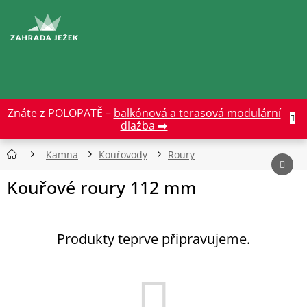
Přejít
na
CZK
obsah
Znáte z POLOPATĚ –
balkónová a terasová modulární
dlažba ➡️
Kamna
Kouřovody
Roury
Kouřové roury 112 mm
Produkty teprve připravujeme.