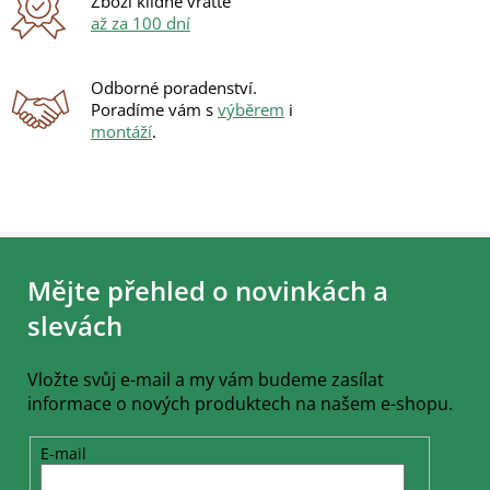
Zboží klidně vraťte
až za 100 dní
Odborné poradenství.
Poradíme vám s
výběrem
i
montáží
.
Z
á
Mějte přehled o novinkách a
p
a
slevách
t
í
Vložte svůj e-mail a my vám budeme zasílat
informace o nových produktech na našem e-shopu.
E-mail