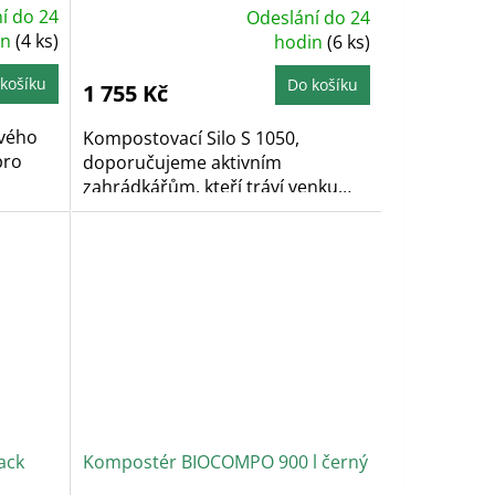
í do 24
Odeslání do 24
Průměrné
in
(4 ks)
hodnocení
hodin
(6 ks)
produktu
je
5,0
košíku
Do košíku
1 755 Kč
z
5
hvězdiček.
vého
Kompostovací Silo S 1050,
pro
doporučujeme aktivním
zahrádkářům, kteří tráví venku
skutečně...
ack
Kompostér BIOCOMPO 900 l černý