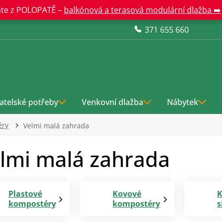
te z POLOPATĚ –
balkónová a terasová modulární dlažba ➡️
371 655 660
atelské potřeby
Venkovní dlažba
Nábytek
éry
Velmi malá zahrada
lmi malá zahrada
Plastové
Kovové
K
kompostéry
kompostéry
s