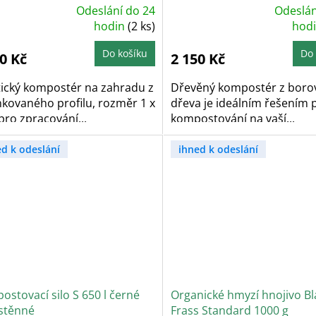
Odeslání do 24
Odeslán
ůměrné
Průměrné
dnocení
hodin
(2 ks)
hodnocení
hod
oduktu
produktu
je
5,0
Do košíku
Do 
0 Kč
2 150 Kč
z
5
zdiček.
hvězdiček.
tický kompostér na zahradu z
Dřevěný kompostér z boro
nkovaného profilu, rozměr 1 x
dřeva je ideálním řešením 
pro zpracování...
kompostování na vaší...
ed k odeslání
ihned k odeslání
stovací silo S 650 l černé
Organické hmyzí hnojivo Bl
ostěnné
Frass Standard 1000 g