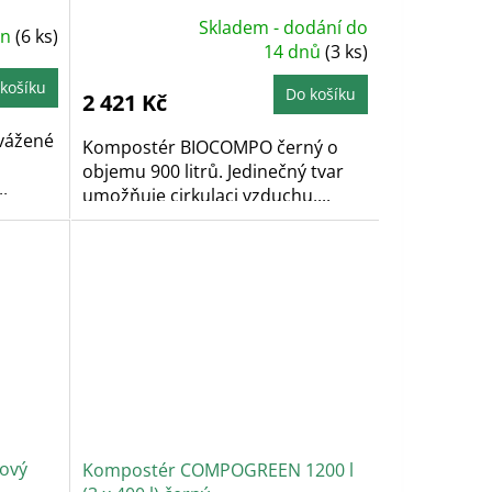
Skladem - dodání do
in
(6 ks)
Průměrné
hodnocení
14 dnů
(3 ks)
produktu
je
košíku
5,0
Do košíku
2 421 Kč
z
5
hvězdiček.
yvážené
Kompostér BIOCOMPO černý o
objemu 900 litrů. Jedinečný tvar
.
umožňuje cirkulaci vzduchu,...
lový
Kompostér COMPOGREEN 1200 l