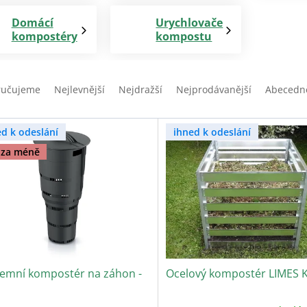
Domácí
Urychlovače
kompostéry
kompostu
ručujeme
Nejlevnější
Nejdražší
Nejprodávanější
Abecedn
ed k odeslání
ihned k odeslání
 za méně
emní kompostér na záhon -
Ocelový kompostér LIMES K