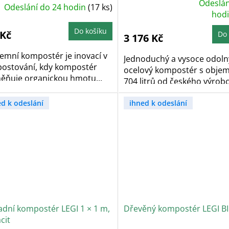
Odeslán
Odeslání do 24 hodin
(17 ks)
Průměrné
hodnocení
hod
produktu
je
Do košíku
4,8
 Kč
Do 
3 176 Kč
z
5
hvězdiček.
emní kompostér je inovací v
Jednoduchý a vysoce odoln
ostování, kdy kompostér
ocelový kompostér s obj
ěňuje organickou hmotu...
704 litrů od českého výrobce
ed k odeslání
ihned k odeslání
adní kompostér LEGI 1 × 1 m,
Dřevěný kompostér LEGI B
cit