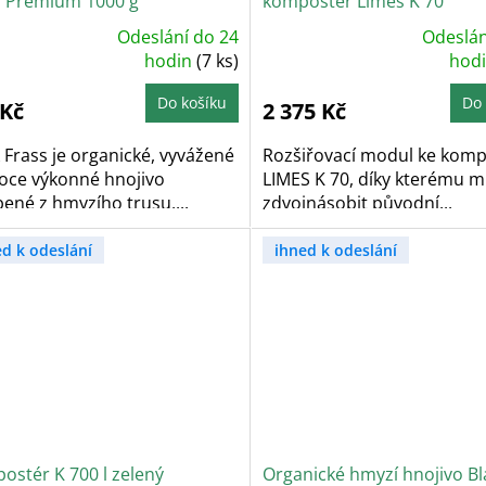
s Premium 1000 g
kompostér Limes K 70
Odeslání do 24
Odeslán
ůměrné
Průměrné
dnocení
hodin
(7 ks)
hodnocení
hod
oduktu
produktu
je
5,0
Do košíku
Do 
 Kč
2 375 Kč
z
5
zdiček.
hvězdiček.
 Frass je organické, vyvážené
Rozšiřovací modul ke kom
soce výkonné hnojivo
LIMES K 70, díky kterému 
ené z hmyzího trusu,...
zdvojnásobit původní...
ed k odeslání
ihned k odeslání
ostér K 700 l zelený
Organické hmyzí hnojivo Bl