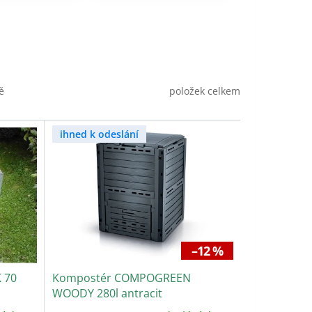
položek celkem
ě
ihned k odeslání
–12 %
 70
Kompostér COMPOGREEN
WOODY 280l antracit