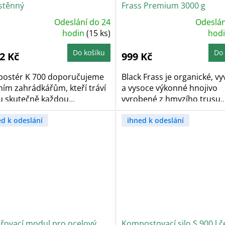
ostěnný
Frass Premium 3000 g
Odeslání do 24
Odeslán
ůměrné
Průměrné
dnocení
hodin
(15 ks)
hodnocení
hod
oduktu
produktu
je
5,0
Do košíku
Do 
2 Kč
999 Kč
z
5
zdiček.
hvězdiček.
ostér K 700 doporučujeme
Black Frass je organické, v
ním zahrádkářům, kteří tráví
a vysoce výkonné hnojivo
u skutečně každou...
vyrobené z hmyzího trusu,..
ed k odeslání
ihned k odeslání
iřovací modul pro ocelový
Kompostovací silo S 900 l 