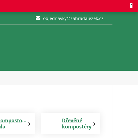
objednavky@zahradajezek.cz
ompostovací
Dřevěné
ila
kompostéry