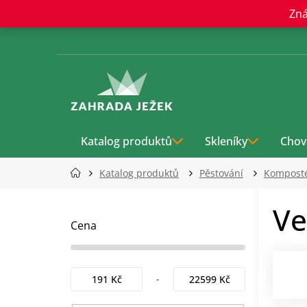
Přejít
Zná
na
obsah
Katalog produktů
Skleníky
Chov
Katalog produktů
Pěstování
Kompost
P
Ve
o
s
Cena
t
r
a
191
Kč
22599
Kč
n
n