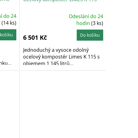
í do 24
Odeslání do 24
Průměrné
n
(14 ks)
hodnocení
hodin
(3 ks)
produktu
je
5,0
košíku
Do košíku
6 501 Kč
z
5
hvězdiček.
Jednoduchý a vysoce odolný
ocelový kompostér Limes K 115 s
nku...
objemem 1 145 litrů...