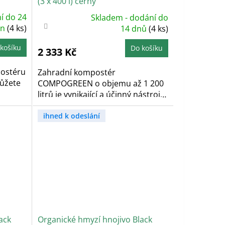
(3 x 400 l) černý
í do 24
Skladem - dodání do
Průměrné
in
(4 ks)
hodnocení
14 dnů
(4 ks)
produktu
je
4,3
košíku
Do košíku
2 333 Kč
z
5
hvězdiček.
postéru
Zahradní kompostér
můžete
COMPOGREEN o objemu až 1 200
litrů je vynikající a účinný nástroj
na...
ihned k odeslání
ack
Organické hmyzí hnojivo Black