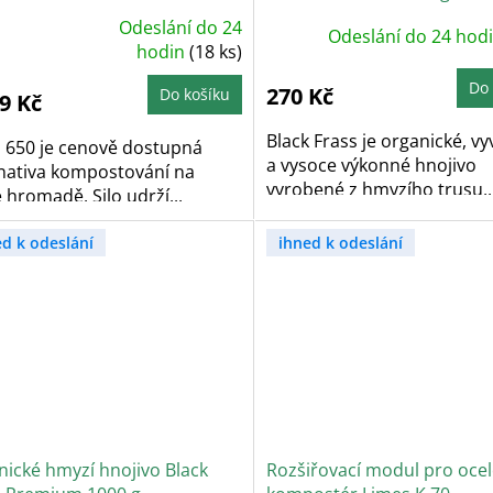
Odeslání do 24
Odeslání do 24 hod
ůměrné
dnocení
hodin
(18 ks)
oduktu
Do 
270 Kč
Do košíku
9 Kč
zdiček.
Black Frass je organické, v
S 650 je cenově dostupná
a vysoce výkonné hnojivo
rnativa kompostování na
vyrobené z hmyzího trusu,..
 hromadě. Silo udrží...
ed k odeslání
ihned k odeslání
nické hmyzí hnojivo Black
Rozšiřovací modul pro oce