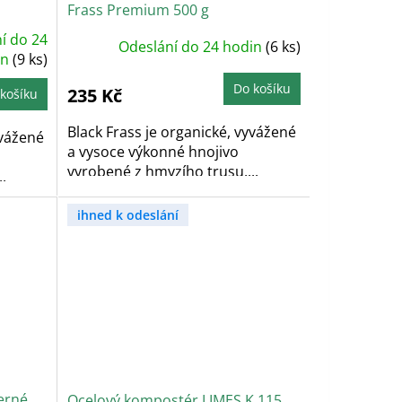
Frass Premium 500 g
í do 24
Odeslání do 24 hodin
(6 ks)
in
(9 ks)
Do košíku
235 Kč
košíku
Black Frass je organické, vyvážené
yvážené
a vysoce výkonné hnojivo
vyrobené z hmyzího trusu,...
.
ihned k odeslání
černé
Ocelový kompostér LIMES K 115