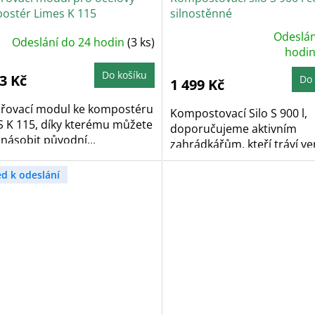
ostér Limes K 115
silnostěnné
Odeslán
Odeslání do 24 hodin
(3 ks)
Průměrné
hodnocení
hodi
produktu
je
Do košíku
5,0
3 Kč
Do 
1 499 Kč
z
5
hvězdiček.
iřovací modul ke kompostéru
Kompostovací Silo S 900 l,
S K 115, díky kterému můžete
doporučujeme aktivním
násobit původní...
zahrádkářům, kteří tráví ve
ed k odeslání