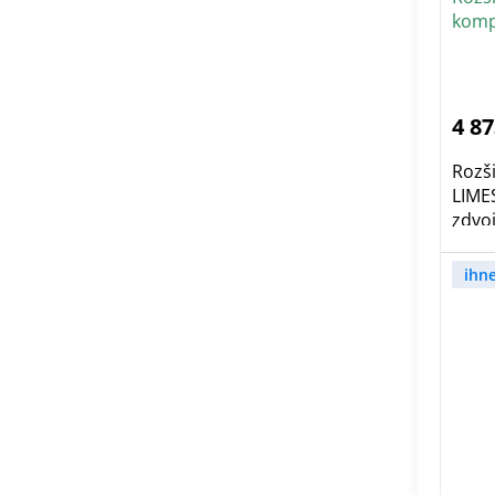
komp
4 87
Rozš
LIME
zdvoj
ihn