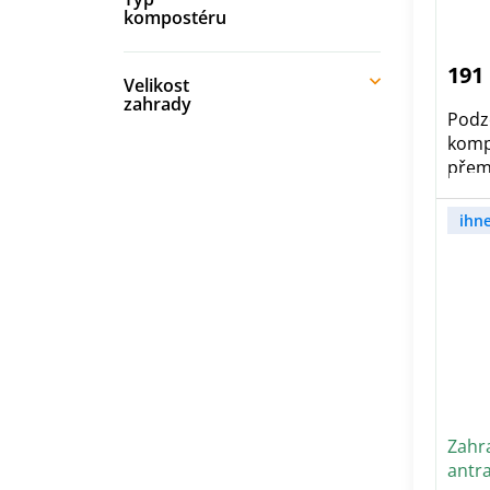
kompostéru
191
Velikost
zahrady
Podz
komp
přem
ihn
Zahr
antra