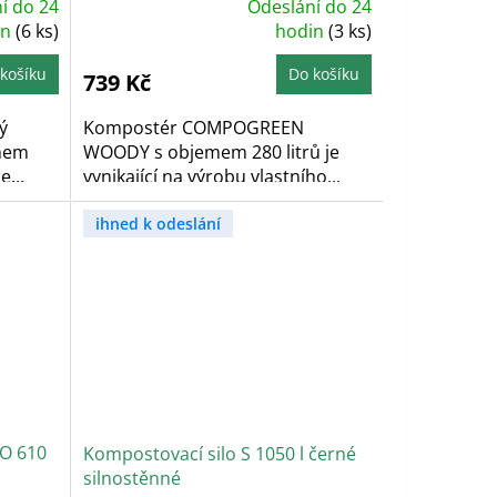
í do 24
Odeslání do 24
Průměrné
in
(6 ks)
hodnocení
hodin
(3 ks)
produktu
je
5,0
košíku
Do košíku
739 Kč
z
5
hvězdiček.
ý
Kompostér COMPOGREEN
emem
WOODY s objemem 280 litrů je
...
vynikající na výrobu vlastního...
ihned k odeslání
IO 610
Kompostovací silo S 1050 l černé
silnostěnné