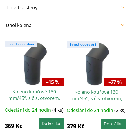
Tloušťka stěny
Úhel kolena
V
ihned k odeslání
ihned k odeslání
ý
p
i
s
p
r
–15 %
–27 %
o
Koleno kouřové 130
Koleno kouřové 130
d
mm/45°, s čis. otvorem,
mm/45°, s čis. otvorem,
u
silnostěnné 1,5 mm, černé
silnostěnné 2 mm, černé
k
Odeslání do 24 hodin
(4 ks)
Odeslání do 24 hodin
(2 ks)
t
ů
Do košíku
Do košíku
369 Kč
379 Kč