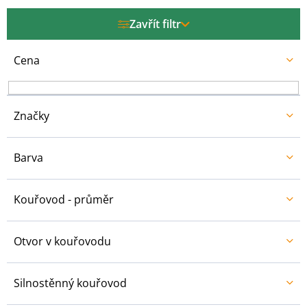
p
r
Zavřít filtr
o
d
u
Cena
k
t
ů
Značky
Barva
Kouřovod - průměr
Otvor v kouřovodu
Silnostěnný kouřovod