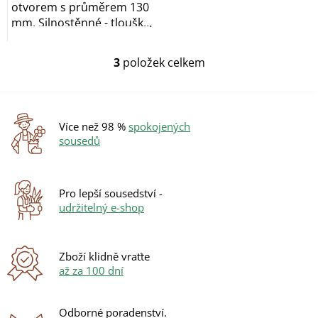
otvorem s průměrem 130
mm. Silnostěnné - tlouška
plechu 1,5...
3
položek celkem
O
v
l
á
d
Více než 98 %
spokojených
a
sousedů
c
í
p
r
Pro lepší sousedství -
v
udržitelný e-shop
k
y
v
ý
Zboží klidně vraťte
p
až za 100 dní
i
s
u
Odborné poradenství.