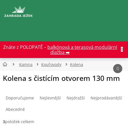
Přejít
na
CZK
obsah
Znáte z POLOPATĚ –
balkónová a terasová modulární
dlažba ➡️
Kamna
Kouřovody
Kolena
Kolena s čistícím otvorem 130 mm
Ř
a
Doporučujeme
Nejlevnější
Nejdražší
Nejprodávanější
z
e
Abecedně
n
í
3
položek celkem