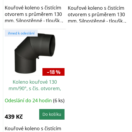
Kouřové koleno s čistícím
Kouřové koleno s čistícím
otvorem s průměrem 130
otvorem s průměrem 130
mm. Silnostěnné - tlouška
mm. Silnostěnné - tlouška
plechu 1,5...
plechu 2 mm,...
ihned k odeslání
–18 %
Koleno kouřové 130
mm/90°, s čis. otvorem,
silnostěnné 1,5 mm, černé
Odeslání do 24 hodin
(6 ks)
Do košíku
439 Kč
Kouřové koleno s čistícím