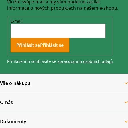
Vložte svůj e-mail a my vám budeme zasílat
informace o nových produktech na našem e-shopu.
E-mail
Přihlásit se
Přihlášením souhlasíte se
zpracovaním osobních údajů
Vše o nákupu
O nás
Dokumenty