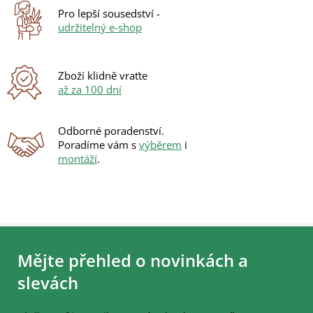
Pro lepší sousedství -
udržitelný e-shop
Zboží klidně vraťte
až za 100 dní
Odborné poradenství.
Poradíme vám s
výběrem
i
montáží
.
Z
á
Mějte přehled o novinkách a
p
a
slevách
t
í