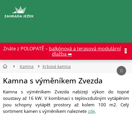
Přejít
na
CZK
obsah
Znáte z POLOPATĚ –
balkónová a terasová modulární
dlažba ➡️
Kamna
Krbová kamna
Kamna s výměníkem Zvezda
Kamna s výměníkem Zvezda nabízejí výkon do topné
soustavy až 16 kW. V kombinaci s teplovzdušným vytápěním
jsou schopny vytápět prostory až kolem 100 m2. Celý
sortiment kamen s výměníkem naleznete
zde
.