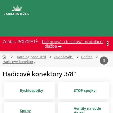
Přejít
na
CZK
obsah
Znáte z POLOPATĚ –
balkónová a terasová modulární
dlažba ➡️
Katalog produktů
Zavlažování
Hadice
Hadicové konektory
Hadicové konektory 3/8"
Rychlospojky
STOP spojky
Ventily na vodu
Spony
do zdi