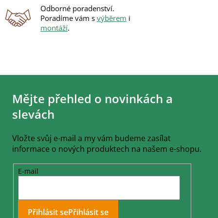
u
Odborné poradenství.
Poradíme vám s
výběrem
i
montáží
.
Z
á
Mějte přehled o novinkách a
p
a
slevách
t
í
Vložte svůj e-mail a my vám budeme zasílat
informace o nových produktech na našem e-shopu.
E-mail
Přihlásit se