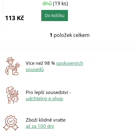
hodnocení
ů
dnů
(19 ks)
produktu
je
5,0
z
Do košíku
113 Kč
5
hvězdiček.
1
položek celkem
O
v
l
á
d
Více než 98 %
spokojených
a
sousedů
c
í
p
r
Pro lepší sousedství -
v
udržitelný e-shop
k
y
v
ý
Zboží klidně vraťte
p
až za 100 dní
i
s