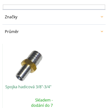
k
t
ů
Značky
Průměr
V
ý
p
i
s
p
r
o
Spojka hadicová 3/8"-3/4"
d
u
k
Skladem -
t
Průměrné
dodání do 7