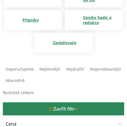
Spojky hadic a
Přípojky
redukce
Zavlažovače
Ř
a
Doporučujeme
Nejlevnější
Nejdražší
Nejprodávanější
z
e
Abecedně
n
í
1
položek celkem
p
r
Zavřít filtr
o
d
u
Cena