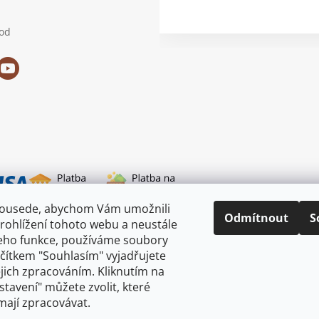
od
sousede, abychom Vám umožnili
i dopravy
Odmítnout
S
rohlížení tohoto webu a neustále
jeho funkce, používáme soubory
ačítkem "Souhlasím" vyjadřujete
ejich zpracováním. Kliknutím na
astavení" můžete zvolit, které
mají zpracovávat.