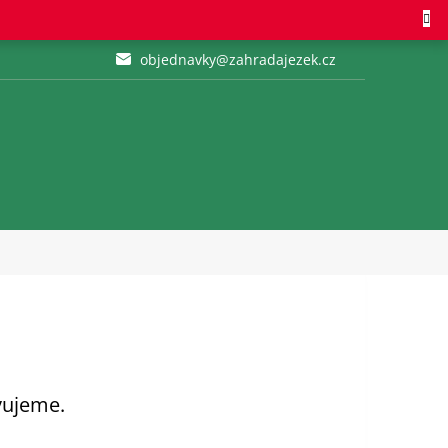
objednavky@zahradajezek.cz
vujeme.