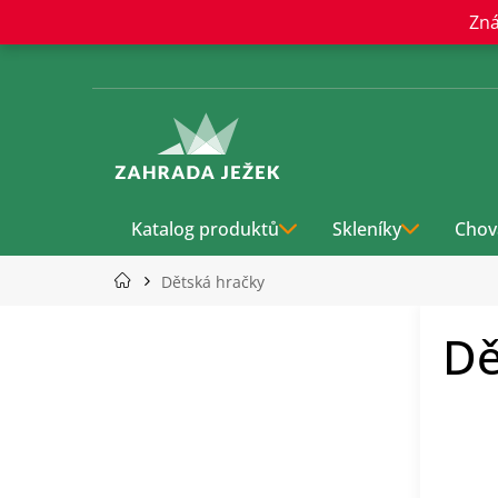
Přejít
Zná
na
obsah
Katalog produktů
Skleníky
Chov
Dětská hračky
P
Dě
o
s
t
r
a
n
n