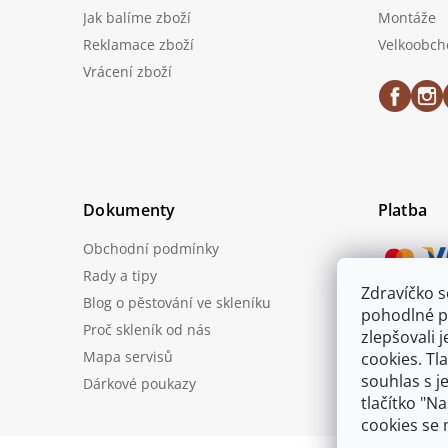
Jak balíme zboží
Montáže
Reklamace zboží
Velkoobch
Vrácení zboží
Dokumenty
Platba
Obchodní podmínky
Rady a tipy
Zdravíčko 
Blog o pěstování ve skleníku
Možnost
pohodlné p
Proč skleník od nás
zlepšovali 
Mapa servisů
cookies. Tl
souhlas s j
Dárkové poukazy
tlačítko "N
cookies se 