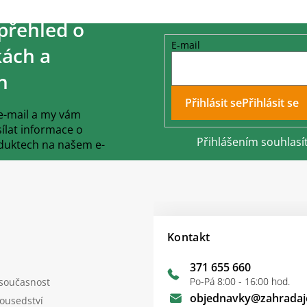
přehled o
E-mail
ách a
h
Přihlásit se
 e-mail a my vám
lat informace o
Přihlášením souhlasí
duktech na našem e-
Kontakt
371 655 660
Po-Pá 8:00 - 16:00 hod.
 současnost
objednavky
@
zahradaj
sousedství