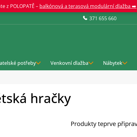
te z POLOPATĚ –
balkónová a terasová modulární dlažba ➡️
371 655 660
atelské potřeby
Venkovní dlažba
Nábytek
tská hračky
Produkty teprve připra