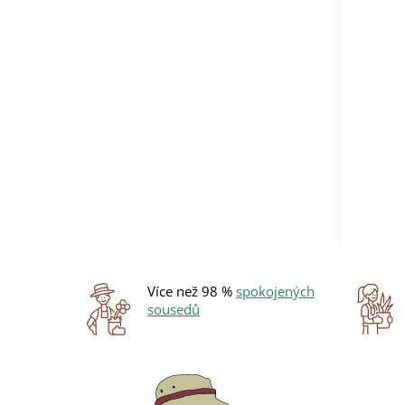
í
p
a
n
e
l
Více než 98 %
spokojených
sousedů