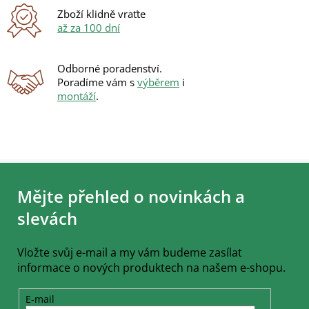
Zboží klidně vraťte
až za 100 dní
Odborné poradenství.
Poradíme vám s
výběrem
i
montáží
.
Z
á
Mějte přehled o novinkách a
p
a
slevách
t
í
Vložte svůj e-mail a my vám budeme zasílat
informace o nových produktech na našem e-shopu.
E-mail