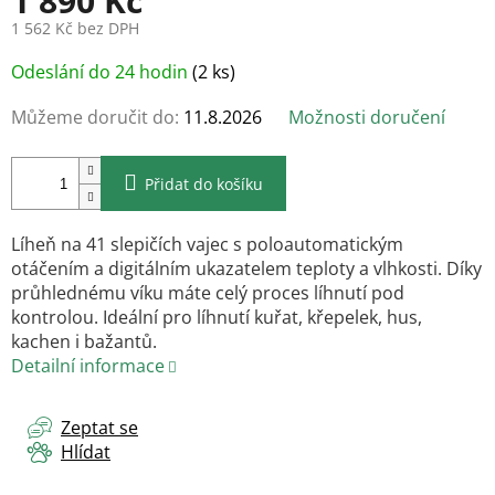
1 890 Kč
1 562 Kč bez DPH
Měrná
Odeslání do 24 hodin
(2 ks)
cena:
Můžeme doručit do:
11.8.2026
Možnosti doručení
Přidat do košíku
Líheň na 41 slepičích vajec s poloautomatickým
otáčením a digitálním ukazatelem teploty a vlhkosti. Díky
průhlednému víku máte celý proces líhnutí pod
kontrolou. Ideální pro líhnutí kuřat, křepelek, hus,
kachen i bažantů.
Detailní informace
Zeptat se
Hlídat