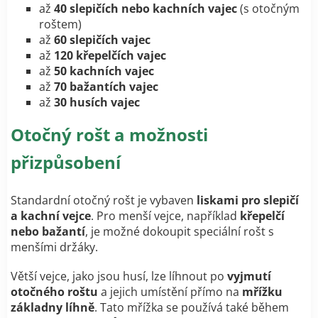
až
40 slepičích nebo kachních vajec
(s otočným
roštem)
až
60 slepičích vajec
až
120 křepelčích vajec
až
50 kachních vajec
až
70 bažantích vajec
až
30 husích vajec
Otočný rošt a možnosti
přizpůsobení
Standardní otočný rošt je vybaven
liskami pro slepičí
a kachní vejce
. Pro menší vejce, například
křepelčí
nebo bažantí
, je možné dokoupit speciální rošt s
menšími držáky.
Větší vejce, jako jsou husí, lze líhnout po
vyjmutí
otočného roštu
a jejich umístění přímo na
mřížku
základny líhně
. Tato mřížka se používá také během