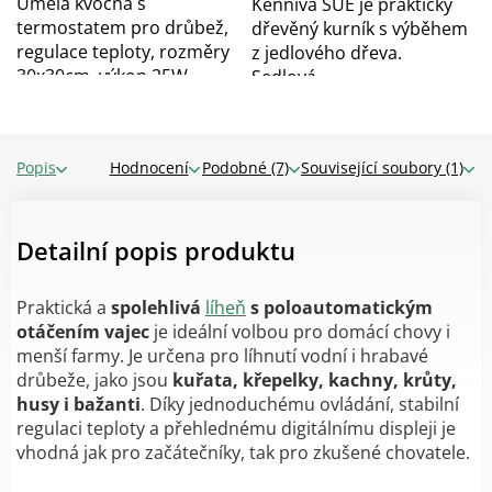
Umělá kvočna s
Kenniva SUE je praktický
termostatem pro drůbež,
dřevěný kurník s výběhem
regulace teploty, rozměry
z jedlového dřeva.
30x30cm, výkon 25W,...
Sedlová...
Popis
Hodnocení
Podobné (7)
Související soubory (1)
Detailní popis produktu
Praktická a
spolehlivá
líheň
s poloautomatickým
otáčením vajec
je ideální volbou pro domácí chovy i
menší farmy. Je určena pro líhnutí vodní i hrabavé
drůbeže, jako jsou
kuřata, křepelky, kachny, krůty,
husy i bažanti
. Díky jednoduchému ovládání, stabilní
regulaci teploty a přehlednému digitálnímu displeji je
vhodná jak pro začátečníky, tak pro zkušené chovatele.