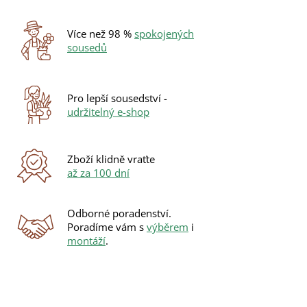
Více než 98 %
spokojených
sousedů
Pro lepší sousedství -
udržitelný e-shop
Zboží klidně vraťte
až za 100 dní
Odborné poradenství.
Poradíme vám s
výběrem
i
montáží
.