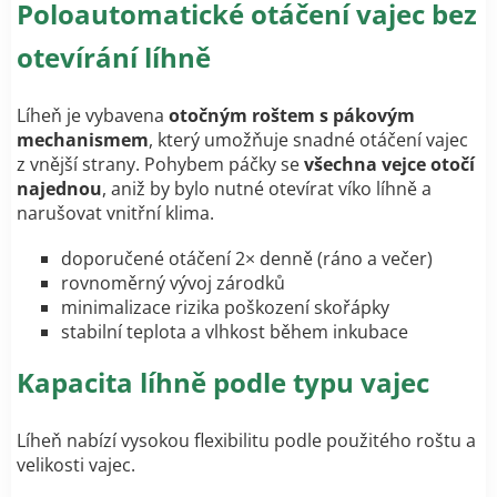
Poloautomatické otáčení vajec bez
otevírání líhně
Líheň je vybavena
otočným roštem s pákovým
mechanismem
, který umožňuje snadné otáčení vajec
z vnější strany. Pohybem páčky se
všechna vejce otočí
najednou
, aniž by bylo nutné otevírat víko líhně a
narušovat vnitřní klima.
doporučené otáčení 2× denně (ráno a večer)
rovnoměrný vývoj zárodků
minimalizace rizika poškození skořápky
stabilní teplota a vlhkost během inkubace
Kapacita líhně podle typu vajec
Líheň nabízí vysokou flexibilitu podle použitého roštu a
velikosti vajec.