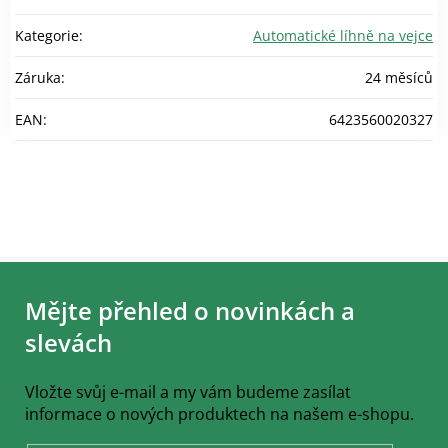
Kategorie
:
Automatické líhně na vejce
Záruka
:
24 měsíců
EAN
:
6423560020327
Z
á
Mějte přehled o novinkách a
p
a
slevách
t
í
Vložte svůj e-mail a my vám budeme zasílat
informace o nových produktech na našem e-shopu.