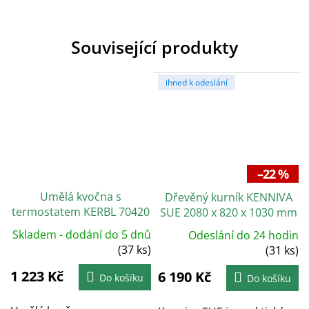
Související produkty
ihned k odeslání
–22 %
Umělá kvočna s
Dřevěný kurník KENNIVA
termostatem KERBL 70420
SUE 2080 x 820 x 1030 mm
COSYHEAT, 30x30cm, 25W
Skladem - dodání do 5 dnů
Odeslání do 24 hodin
(37 ks)
(31 ks)
1 223 Kč
6 190 Kč
Do košíku
Do košíku