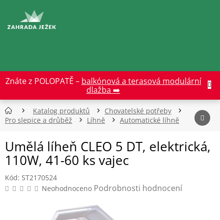
Přejít
na
CZK
obsah
Znáte z POLOPATĚ –
balkónová a terasová modulární
dlažba ➡️
Katalog produktů
Chovatelské potřeby
Pro slepice a drůběž
Líhně
Automatické líhně
Umělá líheň CLEO 5 DT, elektrická,
110W, 41-60 ks vajec
Kód:
ST2170524
Průměrné
Podrobnosti hodnocení
Neohodnoceno
hodnocení
produktu
je
0,0
z