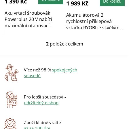
1 390 Kč
Do košíku
1 989 Kč
Aku vrtací šroubovák
Akumulátorová 2
Powerplus 20 V nabízí
rychlostní příklepová
maximální utahovací
vrtačka RYOBI je skvělým
moment 50 Nm,...
pomocníkem pro...
2
položek celkem
O
v
l
á
d
Více než 98 %
spokojených
a
sousedů
c
í
p
r
Pro lepší sousedství -
v
udržitelný e-shop
k
y
v
ý
Zboží klidně vraťte
p
až za 100 dní