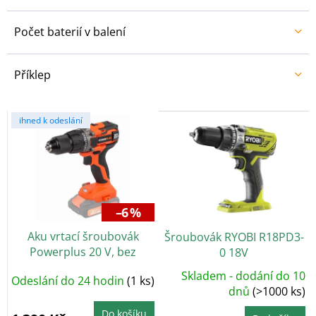
Počet baterií v balení
Příklep
V
ihned k odeslání
ý
p
i
s
p
r
–6 %
o
Aku vrtací šroubovák
Šroubovák RYOBI R18PD3-
d
Powerplus 20 V, bez
0 18V
u
baterie
k
Skladem - dodání do 10
Odeslání do 24 hodin
(1 ks)
t
dnů
(>1000 ks)
ů
Do košíku