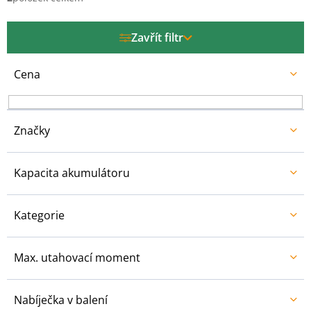
p
r
Zavřít filtr
o
d
u
Cena
k
t
ů
Značky
Kapacita akumulátoru
Kategorie
Max. utahovací moment
Nabíječka v balení